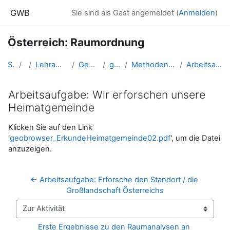
Zum Hauptinhalt
GWB
Sie sind als Gast angemeldet (
Anmelden
)
Österreich: Raumordnung
Startseite
Kurse
Lehramtsausbildung GW im Cluster Österreich Mitte
Gebundenes Wahlfach: Österreich
gw_OE_raumordnung_1
Methodenwissen - Fertigkeiten zur Arbeit an Raumordnungsfragen
Arbeitsaufgabe: Wir erforschen unsere Heimatgemeinde
Arbeitsaufgabe: Wir erforschen unsere
Heimatgemeinde
Abschlussbedingungen
Klicken Sie auf den Link
'
geobrowser_ErkundeHeimatgemeinde02.pdf
', um die Datei
anzuzeigen.
← Arbeitsaufgabe: Erforsche den Standort / die 
Großlandschaft Österreichs
Zur Aktivität
Erste Ergebnisse zu den Raumanalysen an 