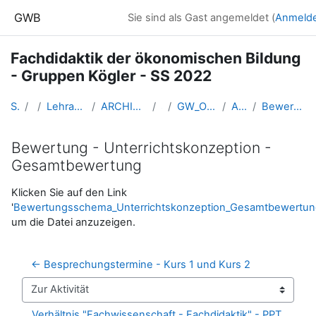
Zum Hauptinhalt
GWB
Sie sind als Gast angemeldet (
Anmeld
Fachdidaktik der ökonomischen Bildung
- Gruppen Kögler - SS 2022
Startseite
Kurse
Lehramtsausbildung GW im Cluster Österreich Mitte
ARCHIV - Lehrveranstaltungen am Standort Linz - seit 2016
SS_2022
GW_Oekonomie_Fachdidaktik_Linz_Koegler_2022ss
Allgemeine Informationen
Bewertung - Unterrichtskonzeption - Gesamtbewertung
Bewertung - Unterrichtskonzeption -
Gesamtbewertung
Abschlussbedingungen
Klicken Sie auf den Link
'
Bewertungsschema_Unterrichtskonzeption_Gesamtbewertun
um die Datei anzuzeigen.
← Besprechungstermine - Kurs 1 und Kurs 2
Zur Aktivität
Verhältnis "Fachwissenschaft - Fachdidaktik" - PPT 