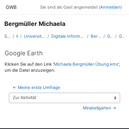
Zum Hauptinhalt
GWB
Sie sind als Gast angemeldet (
Anmelden
)
Bergmüller Michaela
Startseite
Kurse
Universität Salzburg - 2017 und davor
Digitale Information - SS 2016 - Studentische Lernkurse
Bergmüller Michaela
Google Earth
Google Earth
Google Earth
Abschlussbedingungen
Klicken Sie auf den Link '
Michaela Bergmüller Übung.kmz
',
um die Datei anzuzeigen.
← Meine erste Umfrage
Zur Aktivität
Mirabellgarten →
Blöcke
Ergänzungsblöcke