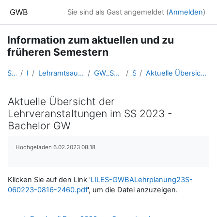
Zum Hauptinhalt
GWB
Sie sind als Gast angemeldet (
Anmelden
)
Information zum aktuellen und zu
früheren Semestern
Startseite
Kurse
Lehramtsausbildung GW im Cluster Österreich Mitte
GW_SemesterInformationen_Linz
SS 2023
Aktuelle Übersicht der Lehrveranstaltungen im SS 2023 - Bachelor GW
Aktuelle Übersicht der
Lehrveranstaltungen im SS 2023 -
Bachelor GW
Abschlussbedingungen
Hochgeladen 6.02.2023 08:18
Klicken Sie auf den Link '
LILES-GWBALehrplanung23S-
060223-0816-2460.pdf
', um die Datei anzuzeigen.