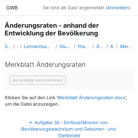
Zum Hauptinhalt
GWB
Sie sind als Gast angemeldet (
Anmelden
)
Änderungsraten - anhand der
Entwicklung der Bevölkerung
Startseite
Kurse
Lehramtsausbildung GW im Cluster Österreich Mitte
Studentische Lernkurse
Praxis Distance Learning
Änderungsraten
Aufgabe 4
Merkblatt Änderungsraten
Merkblatt Änderungsraten
Abschlussbedingungen
Als erledigt kennzeichnen
Klicken Sie auf den Link '
Merkblatt Änderungsraten.docx
',
um die Datei anzuzeigen.
← Aufgabe 3b - Einflussfaktoren von 
Bevölkerungswachstum und Geburten- und 
Sterberate