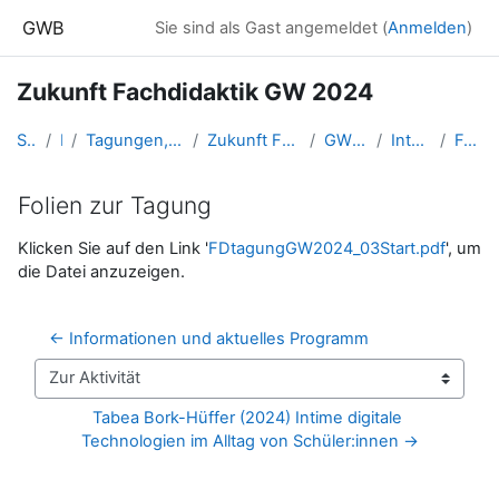
Zum Hauptinhalt
GWB
Sie sind als Gast angemeldet (
Anmelden
)
Zukunft Fachdidaktik GW 2024
Startseite
Kurse
Tagungen, Events und Arbeitsgemeinschaften GW
Zukunft Fachdidaktik GW - "Schlierbach-Tagung"
GW_FD_Schlierbach2024
Intention und Programm
Folien zur Tagung
Folien zur Tagung
Abschlussbedingungen
Klicken Sie auf den Link '
FDtagungGW2024_03Start.pdf
', um
die Datei anzuzeigen.
← Informationen und aktuelles Programm
Zur Aktivität
Tabea Bork-Hüffer (2024) Intime digitale 
Technologien im Alltag von Schüler:innen →
Blöcke