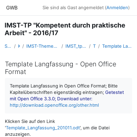
Zum Hauptinhalt
GWB
Sie sind als Gast angemeldet (
Anmelden
)
IMST-TP "Kompetent durch praktische
Arbeit" - 2016/17
Startseite
Kurse
IMST-Themenprogramme - FORUM.IMST.AC.AT
IMST_tpPraktischeArbeit_201617
Topic 4
Template Langfassung - Open Office Format
Template Langfassung - Open Office
Format
Abschlussbedingungen
Template Langfassung in Open Office Format; Bitte
Kapitelüberschriften eigenständig eintragen;
Getestet
mit Open Office 3.3.0; Download unter:
http://download.openoffice.org/other.html
Klicken Sie auf den Link
'
Template_Langfassung_201011.odt
', um die Datei
anzuzeigen.