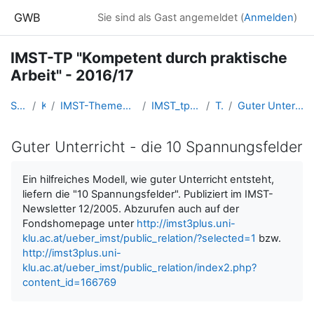
Zum Hauptinhalt
GWB
Sie sind als Gast angemeldet (
Anmelden
)
IMST-TP "Kompetent durch praktische
Arbeit" - 2016/17
Startseite
Kurse
IMST-Themenprogramme - FORUM.IMST.AC.AT
IMST_tpPraktischeArbeit_201617
Topic 11
Guter Unterricht - die 10 Spannungsfelder
Guter Unterricht - die 10 Spannungsfelder
Abschlussbedingungen
Ein hilfreiches Modell, wie guter Unterricht entsteht,
liefern die "10 Spannungsfelder". Publiziert im IMST-
Newsletter 12/2005. Abzurufen auch auf der
Fondshomepage unter
http://imst3plus.uni-
klu.ac.at/ueber_imst/public_relation/?selected=1
bzw.
http://imst3plus.uni-
klu.ac.at/ueber_imst/public_relation/index2.php?
content_id=166769