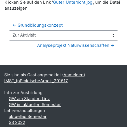
Klicken Sie auf den Link '
Guter_Unterricht.jpg
', um die Datei
anzuzeigen.
← Grundbildungskonzept
Zur Aktivität
Analyseprojekt Naturwissenschaften →
Blöcke
Ergänzungsblöcke
Sie sind als Gast angemeldet (
Anmelden
)
IMST_tpPraktischeArbeit_201617
Info zur Ausbildung
GW am Standort Linz
GW im aktuellen Semester
Lehrveranstaltungen
aktuelles Semester
SS 2022