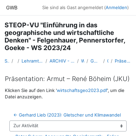
Zum Hauptinhalt
GWB
Sie sind als Gast angemeldet (
Anmelden
)
STEOP-VU "Einführung in das
geographische und wirtschaftliche
Denken" - Felgenhauer, Pennerstorfer,
Goeke - WS 2023/24
Startseite
Kurse
Lehramtsausbildung GW im Cluster Österreich Mitte
ARCHIV - Lehrveranstaltungen am Standort Linz - seit 2016
WS_2023/24
GW_STEOPgw_Linz_2023ws
06-30.11.
Präsentation: Armut – René Böheim (JKU)
Präsentation: Armut – René Böheim (JKU)
Abschlussbedingungen
Klicken Sie auf den Link '
wirtschaftsgeo2023.pdf
', um die
Datei anzuzeigen.
← Gerhard Lieb (2023): Gletscher und Klimawandel
Zur Aktivität