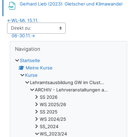
Datei
Gerhard Lieb (2023): Gletscher und Klimawandel
←
WL-Mi. 15.11.
06-30.11.
→
Blöcke
Navigation überspringen
Navigation
Startseite
Meine Kurse
Kurse
Lehramtsausbildung GW im Clust...
ARCHIV - Lehrveranstaltungen a...
SS 2026
WS 2025/26
SS 2025
WS 2024/25
SS_2024
WS_2023/24