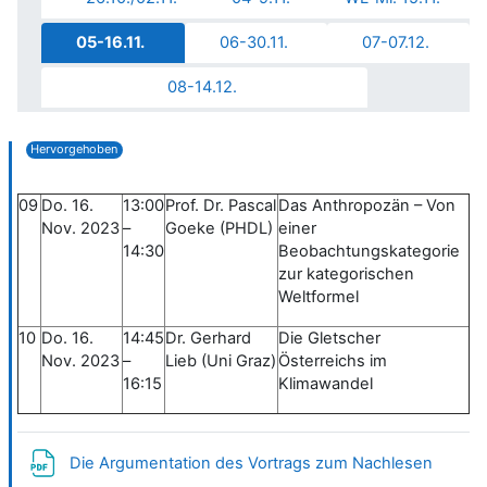
05-16.11.
06-30.11.
07-07.12.
08-14.12.
Hervorgehoben
09
Do. 16.
13:00
Prof. Dr. Pascal
Das Anthropozän – Von
Nov. 2023
–
Goeke (PHDL)
einer
14:30
Beobachtungskategorie
zur kategorischen
Weltformel
10
Do. 16.
14:45
Dr. Gerhard
Die Gletscher
Nov. 2023
–
Lieb (Uni Graz)
Österreichs im
16:15
Klimawandel
Datei
Die Argumentation des Vortrags zum Nachlesen