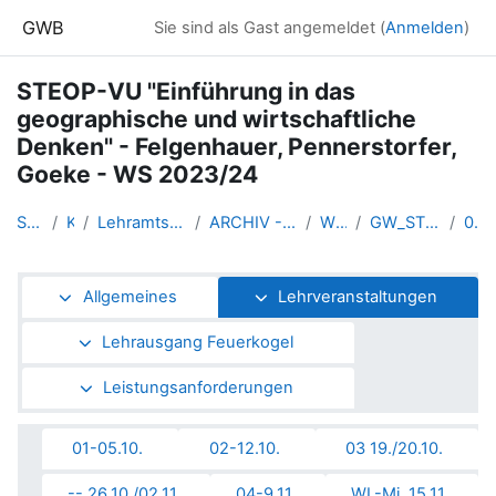
Zum Hauptinhalt
GWB
Sie sind als Gast angemeldet (
Anmelden
)
STEOP-VU "Einführung in das
geographische und wirtschaftliche
Denken" - Felgenhauer, Pennerstorfer,
Goeke - WS 2023/24
Startseite
Kurse
Lehramtsausbildung GW im Clust...
ARCHIV - Lehrveranstaltungen a...
WS_2023/24
GW_STEOPgw_Linz_2023ws
05-16.11.
Abschnittsübersicht
Allgemeines
Lehrveranstaltungen
Lehrausgang Feuerkogel
Leistungsanforderungen
01-05.10.
02-12.10.
03 19./20.10.
-- 26.10./02.11.
04-9.11.
WL-Mi. 15.11.