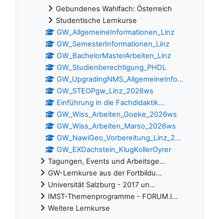
Gebundenes Wahlfach: Österreich
Studentische Lernkurse
GW_AllgemeineInformationen_Linz
GW_SemesterInformationen_Linz
GW_BachelorMasterArbeiten_Linz
GW_Studienberechtigung_PHDL
GW_UpgradingNMS_AllgemeineInfo...
GW_STEOPgw_Linz_2026ws
Einführung in die Fachdidaktik...
GW_Wiss_Arbeiten_Goeke_2026ws
GW_Wiss_Arbeiten_Marso_2026ws
GW_NawiGeo_Vorbereitung_Linz_2...
GW_EXDachstein_KlugKollerOyrer
Tagungen, Events und Arbeitsge...
GW-Lernkurse aus der Fortbildu...
Universität Salzburg - 2017 un...
IMST-Themenprogramme - FORUM.I...
Weitere Lernkurse