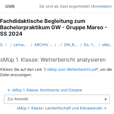
Zum Hauptinhalt
GWB
Sie sind als Gast angemeldet (
Anmelden
)
Fachdidaktische Begleitung zum
Bachelorpraktikum GW - Gruppe Marso -
SS 2024
Startseite
Kurse
Lehramtsausbildung GW im Cluster Österreich Mitte
ARCHIV - Lehrveranstaltungen am Standort Linz - seit 2016
SS_2024
GW_BegleitLV_Bachelorpraktikum_Marso_2024ss
Do. 18.04.24 (online) – Leistungsbeurteilung
sMüp 1. Klasse: Wetterbericht analysieren
sMüp 1. Klasse: Wetterbericht analysieren
Abschlussbedingungen
Klicken Sie auf den Link '
3 sMüp zum Wetterbericht.pdf
', um die
Datei anzuzeigen.
← sMüp 1. Klasse: Kontinente und Ozeane
Zur Aktivität
sMüp 1. Klasse: Landwirtschaft und Klimawandel →