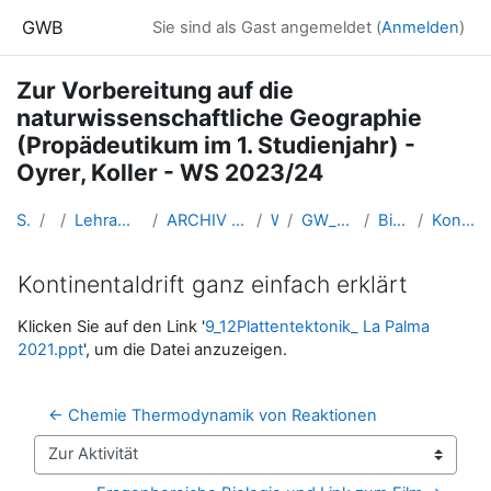
Zum Hauptinhalt
GWB
Sie sind als Gast angemeldet (
Anmelden
)
Zur Vorbereitung auf die
naturwissenschaftliche Geographie
(Propädeutikum im 1. Studienjahr) -
Oyrer, Koller - WS 2023/24
Startseite
Kurse
Lehramtsausbildung GW im Cluster Österreich Mitte
ARCHIV - Lehrveranstaltungen am Standort Linz - seit 2016
WS_2023/24
GW_NawiGeo_Vorbereitung_Linz_2023ws
Biologie und Umweltkunde
Kontinentaldrift ganz einfach erklärt
Kontinentaldrift ganz einfach erklärt
Abschlussbedingungen
Klicken Sie auf den Link '
9_12Plattentektonik_ La Palma
2021.ppt
', um die Datei anzuzeigen.
← Chemie Thermodynamik von Reaktionen
Zur Aktivität