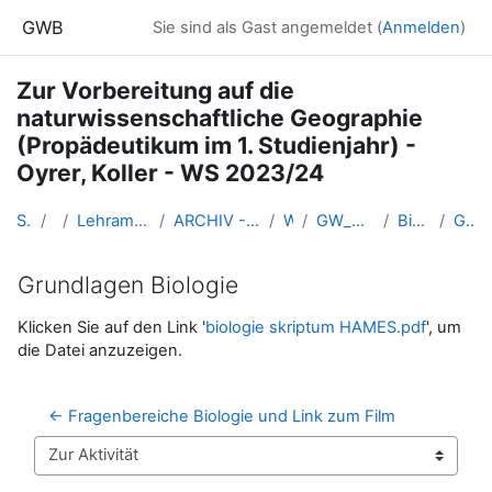
Zum Hauptinhalt
GWB
Sie sind als Gast angemeldet (
Anmelden
)
Zur Vorbereitung auf die
naturwissenschaftliche Geographie
(Propädeutikum im 1. Studienjahr) -
Oyrer, Koller - WS 2023/24
Startseite
Kurse
Lehramtsausbildung GW im Cluster Österreich Mitte
ARCHIV - Lehrveranstaltungen am Standort Linz - seit 2016
WS_2023/24
GW_NawiGeo_Vorbereitung_Linz_2023ws
Biologie und Umweltkunde
Grundlagen Biologie
Grundlagen Biologie
Abschlussbedingungen
Klicken Sie auf den Link '
biologie skriptum HAMES.pdf
', um
die Datei anzuzeigen.
← Fragenbereiche Biologie und Link zum Film
Zur Aktivität