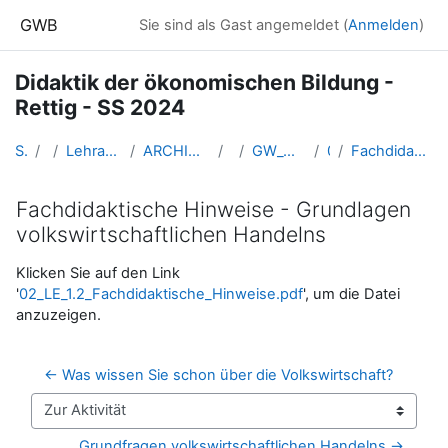
Zum Hauptinhalt
GWB
Sie sind als Gast angemeldet (
Anmelden
)
Didaktik der ökonomischen Bildung -
Rettig - SS 2024
Startseite
Kurse
Lehramtsausbildung GW im Cluster Österreich Mitte
ARCHIV - Lehrveranstaltungen am Standort Linz - seit 2016
SS_2024
GW_Oekonomie_Fachdidaktik_Linz_Rettig_2024ss
01 - 08.03.
Fachdidaktische Hinweise - Grundlagen volkswirtschaftlichen Handelns
Fachdidaktische Hinweise - Grundlagen
volkswirtschaftlichen Handelns
Abschlussbedingungen
Klicken Sie auf den Link
'
02_LE_1.2_Fachdidaktische_Hinweise.pdf
', um die Datei
anzuzeigen.
← Was wissen Sie schon über die Volkswirtschaft?
Zur Aktivität
Grundfragen volkswirtschaftlichen Handelns →