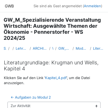
Zum Hauptinhalt
GWB
Sie sind als Gast angemeldet (
Anmelden
)
GW_M_Spezialisierende Veranstaltung
Wirtschaft: Ausgewählte Themen der
Ökonomie - Pennerstorfer - WS
2024/25
Startseite
Kurse
Lehramtsausbildung GW im Cluster Österreich Mitte
ARCHIV - Lehrveranstaltungen am Standort Linz - seit 2016
WS 2024/25
GW_M_Themen_Oekonomie_Pennerstorfer_2024ws
Modul 3: Konsumentenrente und Produzentenrente
Literaturgrundlage: Krugman und Wells, Kapitel 4
Literaturgrundlage: Krugman und Wells,
Kapitel 4
Abschlussbedingungen
Klicken Sie auf den Link '
Kapitel_4.pdf
', um die Datei
anzuzeigen.
← Aufgaben zu Modul 2