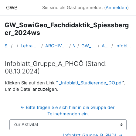
Zum Hauptinhalt
GWB
Sie sind als Gast angemeldet (
Anmelden
)
GW_SowiGeo_Fachdidaktik_Spiessberg
er_2024ws
Startseite
Kurse
Lehramtsausbildung GW im Cluster Österreich Mitte
ARCHIV - Lehrveranstaltungen am Standort Linz - seit 2016
WS 2024/25
GW_SowiGeo_FD_Spiessberger_2024ws
Allgemeine Informationen
Infoblatt_Gruppe_A_PHOÖ (Stand: 08.10.2024)
Infoblatt_Gruppe_A_PHOÖ (Stand:
08.10.2024)
Abschlussbedingungen
Klicken Sie auf den Link '
1_Infoblatt_Studierende_DO.pdf
',
um die Datei anzuzeigen.
← Bitte tragen Sie sich hier in die Gruppe der 
Teilnehmenden ein.
Zur Aktivität
Infoblatt_Gruppe_B_PHDL →