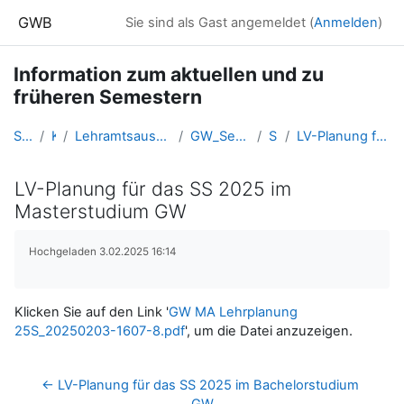
Zum Hauptinhalt
GWB
Sie sind als Gast angemeldet (
Anmelden
)
Information zum aktuellen und zu
früheren Semestern
Startseite
Kurse
Lehramtsausbildung GW im Cluster Österreich Mitte
GW_SemesterInformationen_Linz
SS 2025
LV-Planung für das SS 2025 im Masterstudium GW
LV-Planung für das SS 2025 im
Masterstudium GW
Abschlussbedingungen
Hochgeladen 3.02.2025 16:14
Klicken Sie auf den Link '
GW MA Lehrplanung
25S_20250203-1607-8.pdf
', um die Datei anzuzeigen.
← LV-Planung für das SS 2025 im Bachelorstudium 
GW