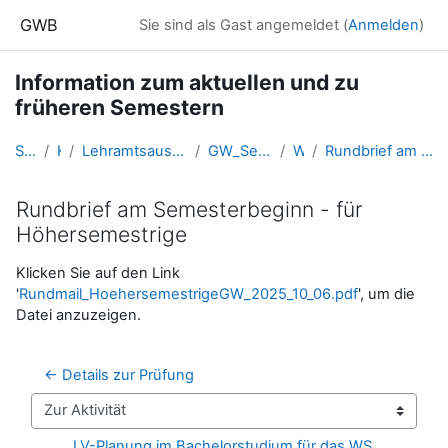
Zum Hauptinhalt
GWB
Sie sind als Gast angemeldet (
Anmelden
)
Information zum aktuellen und zu
früheren Semestern
Startseite
Kurse
Lehramtsausbildung GW im Cluster Österreich Mitte
GW_SemesterInformationen_Linz
WS 2025
Rundbrief am Semesterbeginn - für Höhersemestrige
Rundbrief am Semesterbeginn - für
Höhersemestrige
Abschlussbedingungen
Klicken Sie auf den Link
'
Rundmail_HoehersemestrigeGW_2025_10_06.pdf
', um die
Datei anzuzeigen.
← Details zur Prüfung
Zur Aktivität
LV-Planung im Bachelorstudium für das WS 