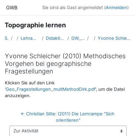
Zum Hauptinhalt
GWB
Sie sind als Gast angemeldet (
Anmelden
)
Topographie lernen
Startseite
Kurse
Lehramtsausbildung GW im Cluster Österreich Mitte
Didaktik der Geo- und Wirtschaftsmedien (GW B 5.2)
GW_FDGeomedien_TopographieLernen
Literatur
Yvonne Schleicher (2010) Methodisches Vorgehen bei geographische Fragestellungen
Yvonne Schleicher (2010) Methodisches
Vorgehen bei geographische
Fragestellungen
Abschlussbedingungen
Klicken Sie auf den Link
'
Geo_Fragestellungen_multMethodDirk.pdf
', um die Datei
anzuzeigen.
← Christian Sitte: (2011) Die Lernrampe "Sich 
orientieren"
Zur Aktivität