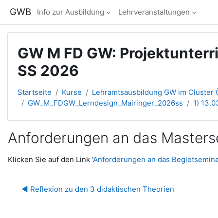
Zum Hauptinhalt
GWB
Info zur Ausbildung
Lehrveranstaltungen
GW M FD GW: Projektunterric
SS 2026
Startseite
Kurse
Lehramtsausbildung GW im Cluster Ö
GW_M_FDGW_Lerndesign_Mairinger_2026ss
1) 13.
Anforderungen an das Masters
Abschlussbedingungen
Klicken Sie auf den Link '
Anforderungen an das Begletsemin
◀︎ Reflexion zu den 3 didaktischen Theorien