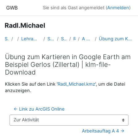
Zum Hauptinhalt
GWB
Sie sind als Gast angemeldet (
Anmelden
)
Radl.Michael
Startseite
Kurse
Lehramtsausbildung GW im Cluster Österreich Mitte
Studentische Lernkurse
Studienbeginn 2016
Radl.Michael
A 3: Kartieren mit Google Earth
Übung zum Kartieren in Google Earth am Beispiel Gerlos (Zillertal) | klm-file-Download
Übung zum Kartieren in Google Earth am
Beispiel Gerlos (Zillertal) | klm-file-
Download
Abschlussbedingungen
Klicken Sie auf den Link '
Radl_Michael.kmz
', um die Datei
anzuzeigen.
← Link zu ArcGIS Online
Zur Aktivität
Arbeitsauftag A 4 →