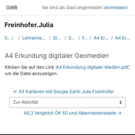
Zum Hauptinhalt
GWB
Sie sind als Gast angemeldet (
Anmelden
)
Freinhofer.Julia
Startseite
Kurse
Lehramtsausbildung GW im Cluster Österreich Mitte
Studentische Lernkurse
Studienbeginn 2016
Freinhofer.Julia
A4 Erkundung digitaler Geomedien
A4 Erkundung digitaler Geomedien
A4 Erkundung digitaler Geomedien
Abschlussbedingungen
Klicken Sie auf den Link '
A4 Erkundung digitaler Medien.pdf
',
um die Datei anzuzeigen.
← A3 Kartieren mit Google Earth Julia Freinhofer
Zur Aktivität
A5_1 Vergleich ÖK 50 und Alpenvereinskarte →
Blöcke
Ergänzungsblöcke