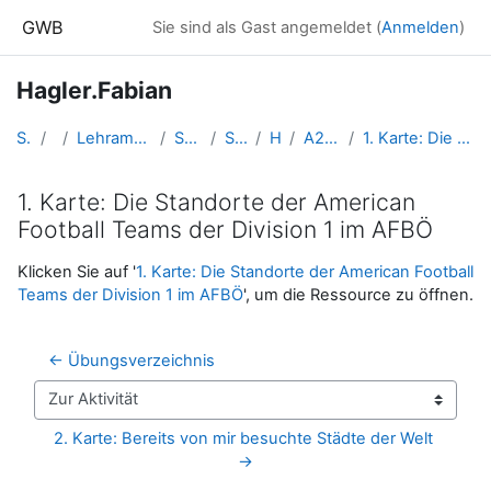
Zum Hauptinhalt
GWB
Sie sind als Gast angemeldet (
Anmelden
)
Hagler.Fabian
Startseite
Kurse
Lehramtsausbildung GW im Cluster Österreich Mitte
Studentische Lernkurse
Studienbeginn 2016
Hagler.Fabian
A2 - Arbeit mit ArcGIS online
1. Karte: Die Standorte der American Football Teams der Division 1 im AFBÖ
1. Karte: Die Standorte der American
Football Teams der Division 1 im AFBÖ
Abschlussbedingungen
Klicken Sie auf '
1. Karte: Die Standorte der American Football
Teams der Division 1 im AFBÖ
', um die Ressource zu öffnen.
← Übungsverzeichnis
Zur Aktivität
2. Karte: Bereits von mir besuchte Städte der Welt 
→