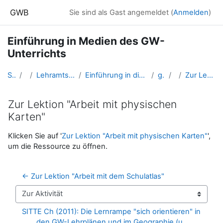
Zum Hauptinhalt
GWB
Sie sind als Gast angemeldet (
Anmelden
)
Einführung in Medien des GW-
Unterrichts
Startseite
Kurse
Lehramtsausbildung GW im Cluster Österreich Mitte
Einführung in die Fachdidaktik der Geographie und Wirtschaftskunde (GW B 1.2)
gwFD_Medien
Karte
Zur Lektion "Arbeit mit physischen Karten"
Zur Lektion "Arbeit mit physischen
Karten"
Abschlussbedingungen
Klicken Sie auf '
Zur Lektion "Arbeit mit physischen Karten"
',
um die Ressource zu öffnen.
← Zur Lektion "Arbeit mit dem Schulatlas"
Zur Aktivität
SITTE Ch (2011): Die Lernrampe "sich orientieren" in 
den GW-Lehrplänen und im Geographie (u. 