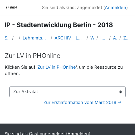
Zum Hauptinhalt
GWB
Sie sind als Gast angemeldet (
Anmelden
)
IP - Stadtentwicklung Berlin - 2018
Startseite
Kurse
Lehramtsausbildung GW im Cluster Österreich Mitte
ARCHIV - Lehrveranstaltungen am Standort Linz - seit 2016
WS 2018/19
IP_Berlin_2018ws
Allgemeines
Zur LV in PHOnline
Zur LV in PHOnline
Abschlussbedingungen
Klicken Sie auf '
Zur LV in PHOnline
', um die Ressource zu
öffnen.
Zur Aktivität
Zur Erstinformation vom März 2018 →
Blöcke
Ergänzungsblöcke
Sie sind als Gast angemeldet (
Anmelden
)