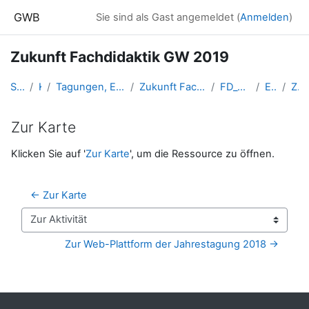
Zum Hauptinhalt
GWB
Sie sind als Gast angemeldet (
Anmelden
)
Zukunft Fachdidaktik GW 2019
Startseite
Kurse
Tagungen, Events und Arbeitsgemeinschaften GW
Zukunft Fachdidaktik GW - "Schlierbach-Tagung"
FD_GW_Schlierbach2019
Exkursionen
Zur Karte
Zur Karte
Abschlussbedingungen
Klicken Sie auf '
Zur Karte
', um die Ressource zu öffnen.
← Zur Karte
Zur Aktivität
Zur Web-Plattform der Jahrestagung 2018 →
Blöcke
Ergänzungsblöcke