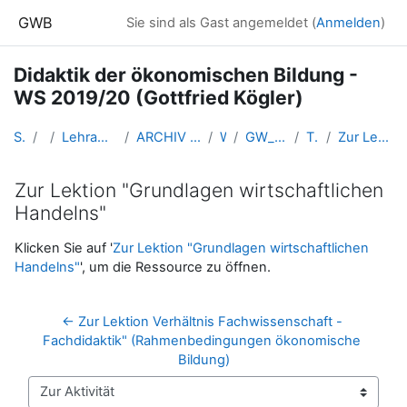
Zum Hauptinhalt
GWB
Sie sind als Gast angemeldet (
Anmelden
)
Didaktik der ökonomischen Bildung -
WS 2019/20 (Gottfried Kögler)
Startseite
Kurse
Lehramtsausbildung GW im Cluster Österreich Mitte
ARCHIV - Lehrveranstaltungen am Standort Linz - seit 2016
WS_2019/20
GW_FDoekonomie_Linz_Koegler_2019ws
T2 - 21. Okt. 2019
Zur Lektion "Grundlagen wirtschaftlichen Handelns"
Zur Lektion "Grundlagen wirtschaftlichen
Handelns"
Abschlussbedingungen
Klicken Sie auf '
Zur Lektion "Grundlagen wirtschaftlichen
Handelns"
', um die Ressource zu öffnen.
← Zur Lektion Verhältnis Fachwissenschaft - 
Fachdidaktik" (Rahmenbedingungen ökonomische 
Bildung)
Zur Aktivität