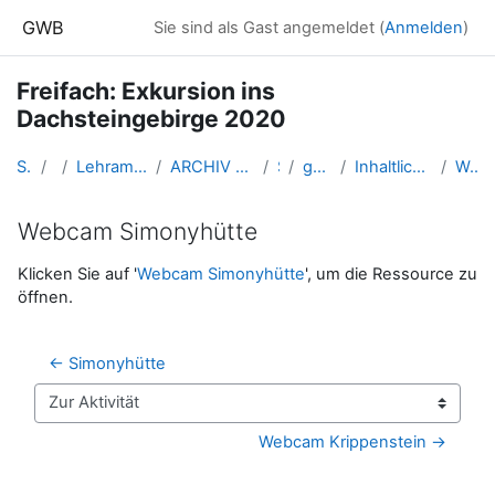
Zum Hauptinhalt
GWB
Sie sind als Gast angemeldet (
Anmelden
)
Freifach: Exkursion ins
Dachsteingebirge 2020
Startseite
Kurse
Lehramtsausbildung GW im Cluster Österreich Mitte
ARCHIV - Lehrveranstaltungen am Standort Linz - seit 2016
SS_2020
gw_exDachstein_2020ss
Inhaltlicher Überblick über die Exkursion zum Dachstein
Webcam Simonyhütte
Webcam Simonyhütte
Abschlussbedingungen
Klicken Sie auf '
Webcam Simonyhütte
', um die Ressource zu
öffnen.
← Simonyhütte
Zur Aktivität
Webcam Krippenstein →