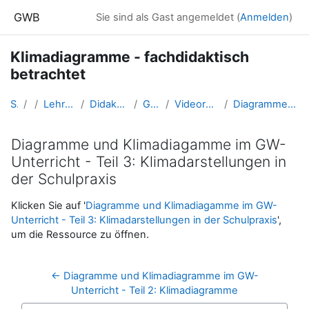
Zum Hauptinhalt
GWB
Sie sind als Gast angemeldet (
Anmelden
)
Klimadiagramme - fachdidaktisch
betrachtet
Startseite
Kurse
Lehramtsausbildung GW im Cluster Österreich Mitte
Didaktik der naturwissenschaftlichen Geographie (GW B 2.3)
GW_FDNawiGeo_Klimadiagramm
Videoreihe zu Diagrammen und Klimadiagrammen im GW-Unterricht
Diagramme und Klimadiagamme im GW-Unterricht - Teil 3: Klimadarstellungen in der Schulpraxis
Diagramme und Klimadiagamme im GW-
Unterricht - Teil 3: Klimadarstellungen in
der Schulpraxis
Abschlussbedingungen
Klicken Sie auf '
Diagramme und Klimadiagamme im GW-
Unterricht - Teil 3: Klimadarstellungen in der Schulpraxis
',
um die Ressource zu öffnen.
← Diagramme und Klimadiagramme im GW-
Unterricht - Teil 2: Klimadiagramme