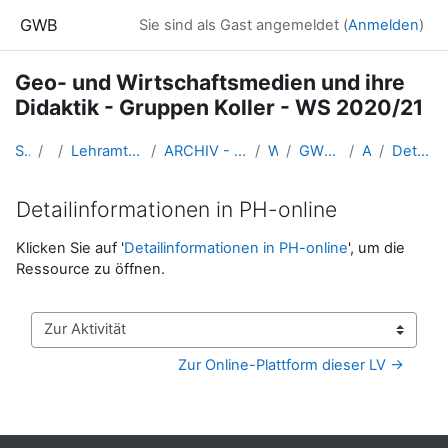
Zum Hauptinhalt
GWB
Sie sind als Gast angemeldet (
Anmelden
)
Geo- und Wirtschaftsmedien und ihre
Didaktik - Gruppen Koller - WS 2020/21
Startseite
Kurse
Lehramtsausbildung GW im Cluster Österreich Mitte
ARCHIV - Lehrveranstaltungen am Standort Linz - seit 2016
WS_2020/21
GW_FDGeomedien_Linz_2020ws
Allgemeines
Detailinformationen in PH-online
Detailinformationen in PH-online
Abschlussbedingungen
Klicken Sie auf '
Detailinformationen in PH-online
', um die
Ressource zu öffnen.
Zur Aktivität
Zur Online-Plattform dieser LV →
Blöcke
Ergänzungsblöcke