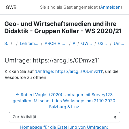
Zum Hauptinhalt
GWB
Sie sind als Gast angemeldet (
Anmelden
)
Geo- und Wirtschaftsmedien und ihre
Didaktik - Gruppen Koller - WS 2020/21
Startseite
Kurse
Lehramtsausbildung GW im Cluster Österreich Mitte
ARCHIV - Lehrveranstaltungen am Standort Linz - seit 2016
WS_2020/21
GW_FDGeomedien_Linz_2020ws
03 - Mi. 21. Okt. 2020 - online
Umfrage: https://arcg.is/0Dmvz11
Umfrage: https://arcg.is/0Dmvz11
Abschlussbedingungen
Klicken Sie auf '
Umfrage: https://arcg.is/0Dmvz11
', um die
Ressource zu öffnen.
← Robert Vogler (2020) Umfragen mit Survey123 
gestalten. Mitschnitt des Workshops am 21.10.2020. 
Salzburg & Linz.
Zur Aktivität
Homepage für die Erstellung von Umfragen: 