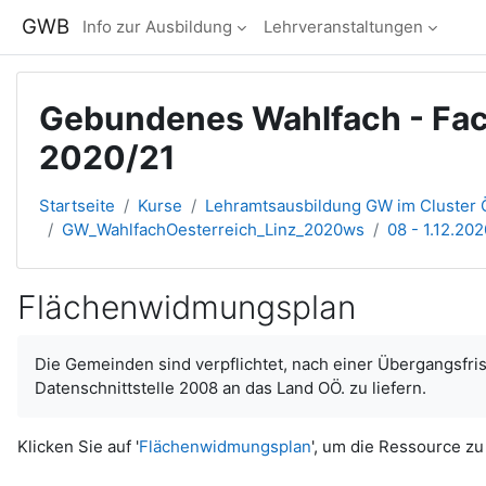
Zum Hauptinhalt
GWB
Info zur Ausbildung
Lehrveranstaltungen
Gebundenes Wahlfach - Fach
2020/21
Startseite
Kurse
Lehramtsausbildung GW im Cluster Ö
GW_WahlfachOesterreich_Linz_2020ws
08 - 1.12.20
Flächenwidmungsplan
Abschlussbedingungen
Die Gemeinden sind verpflichtet, nach einer Übergangsfri
Datenschnittstelle 2008 an das Land OÖ. zu liefern.
Klicken Sie auf '
Flächenwidmungsplan
', um die Ressource zu