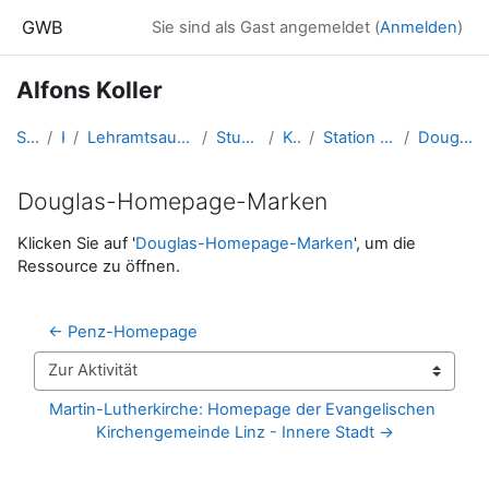
Zum Hauptinhalt
GWB
Sie sind als Gast angemeldet (
Anmelden
)
Alfons Koller
Startseite
Kurse
Lehramtsausbildung GW im Cluster Österreich Mitte
Studentische Lernkurse
Koller.Alfons
Station Muster: "Martin-Luther-Platz"
Douglas-Homepage-Marken
Douglas-Homepage-Marken
Abschlussbedingungen
Klicken Sie auf '
Douglas-Homepage-Marken
', um die
Ressource zu öffnen.
← Penz-Homepage
Zur Aktivität
Martin-Lutherkirche: Homepage der Evangelischen 
Kirchengemeinde Linz - Innere Stadt →
Blöcke