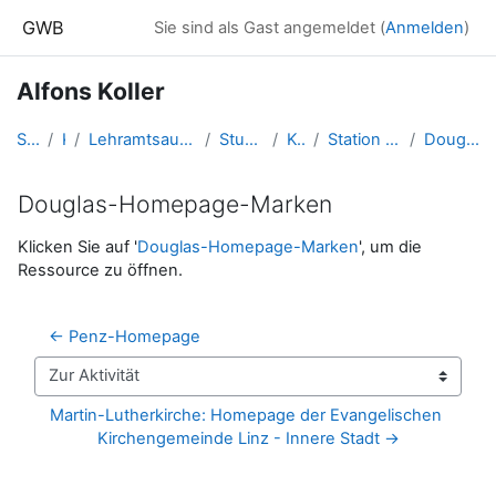
Zum Hauptinhalt
GWB
Sie sind als Gast angemeldet (
Anmelden
)
Alfons Koller
Startseite
Kurse
Lehramtsausbildung GW im Cluster Österreich Mitte
Studentische Lernkurse
Koller.Alfons
Station Muster: "Martin-Luther-Platz"
Douglas-Homepage-Marken
Douglas-Homepage-Marken
Abschlussbedingungen
Klicken Sie auf '
Douglas-Homepage-Marken
', um die
Ressource zu öffnen.
← Penz-Homepage
Zur Aktivität
Martin-Lutherkirche: Homepage der Evangelischen 
Kirchengemeinde Linz - Innere Stadt →
Blöcke