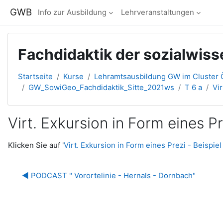
Zum Hauptinhalt
GWB
Info zur Ausbildung
Lehrveranstaltungen
Fachdidaktik der sozialwis
Startseite
Kurse
Lehramtsausbildung GW im Cluster Ö
GW_SowiGeo_Fachdidaktik_Sitte_2021ws
T 6 a
Vi
Virt. Exkursion in Form eines P
Abschlussbedingungen
Klicken Sie auf '
Virt. Exkursion in Form eines Prezi - Beispie
◀︎ PODCAST " Vorortelinie - Hernals - Dornbach"