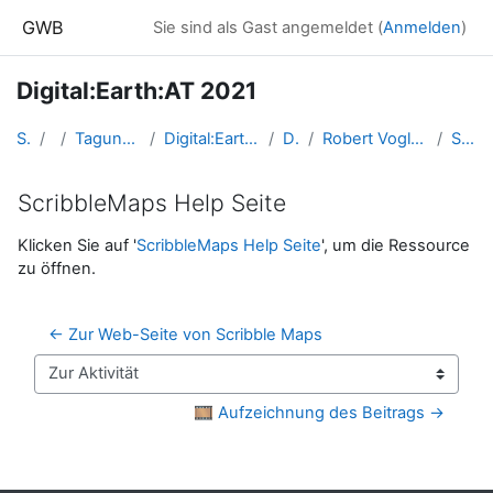
Zum Hauptinhalt
GWB
Sie sind als Gast angemeldet (
Anmelden
)
Digital:Earth:AT 2021
Startseite
Kurse
Tagungen, Events und Arbeitsgemeinschaften GW
Digital:Earth:AT - Fortbildungen zu Geomedien an der Uni/PH Salzburg
DigitalEarthAT2021
Robert Vogler: "Scribblen/Kritzeln in Karten – Neue Wege in der Kartenarbeit"
ScribbleMaps Help Seite
ScribbleMaps Help Seite
Abschlussbedingungen
Klicken Sie auf '
ScribbleMaps Help Seite
', um die Ressource
zu öffnen.
← Zur Web-Seite von Scribble Maps
Zur Aktivität
🎞️ Aufzeichnung des Beitrags →
Blöcke
Ergänzungsblöcke