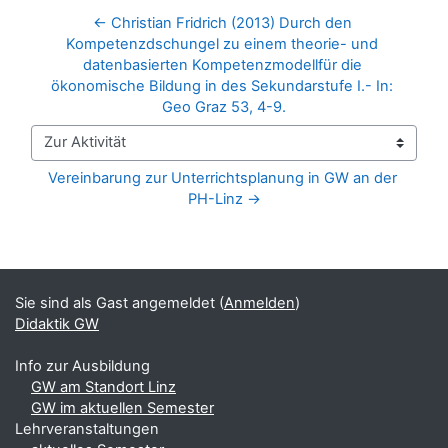
← Christian Fridrich (2013) Durch den 
Kompetenzdschungel zu einem theorie- und 
datenbasierten Kompetenzmodellfür die 
ökonomische Bildung in des Sekundarstufe I.- In: 
Geo Graz 53, 4-9.
Zur Aktivität
Vereinbarung zur Unterrichtsplanung in GW an der 
PH-Linz →
Blöcke
Ergänzungsblöcke
Sie sind als Gast angemeldet (
Anmelden
)
Didaktik GW
Info zur Ausbildung
GW am Standort Linz
GW im aktuellen Semester
Lehrveranstaltungen