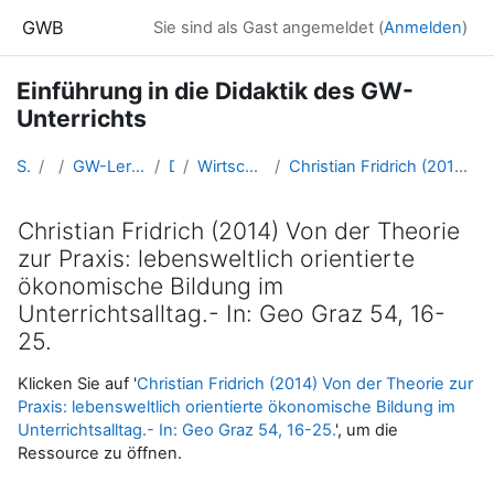
Zum Hauptinhalt
GWB
Sie sind als Gast angemeldet (
Anmelden
)
Einführung in die Didaktik des GW-
Unterrichts
Startseite
Kurse
GW-Lernkurse aus der Fortbildung (und Ausbildung bis 2016)
Didaktik GW
Wirtschaftskunde - Lebensweltliche ökonomische Bildung
Christian Fridrich (2014) Von der Theorie zur Praxis: lebensweltlich orientierte ökonomische Bildung im Unterrichtsalltag.- In: Geo Graz 54, 16-25.
Christian Fridrich (2014) Von der Theorie
zur Praxis: lebensweltlich orientierte
ökonomische Bildung im
Unterrichtsalltag.- In: Geo Graz 54, 16-
25.
Abschlussbedingungen
Klicken Sie auf '
Christian Fridrich (2014) Von der Theorie zur
Praxis: lebensweltlich orientierte ökonomische Bildung im
Unterrichtsalltag.- In: Geo Graz 54, 16-25.
', um die
Ressource zu öffnen.