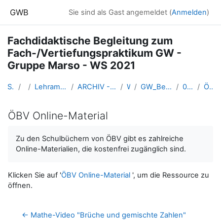
Zum Hauptinhalt
GWB
Sie sind als Gast angemeldet (
Anmelden
)
Fachdidaktische Begleitung zum
Fach-/Vertiefungspraktikum GW -
Gruppe Marso - WS 2021
Startseite
Kurse
Lehramtsausbildung GW im Cluster Österreich Mitte
ARCHIV - Lehrveranstaltungen am Standort Linz - seit 2016
WS 2021/22
GW_BegleitLV_Bachelorpraktikum_Marso_2021ws
06 - FR. 12. Nov. 2021
ÖBV Online-Material
ÖBV Online-Material
Abschlussbedingungen
Zu den Schulbüchern von ÖBV gibt es zahlreiche
Online-Materialien, die kostenfrei zugänglich sind.
Klicken Sie auf '
ÖBV Online-Material
', um die Ressource zu
öffnen.
← Mathe-Video "Brüche und gemischte Zahlen"