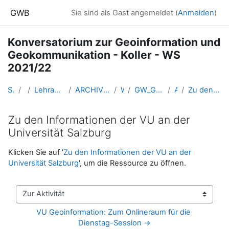
Zum Hauptinhalt
GWB
Sie sind als Gast angemeldet (
Anmelden
)
Konversatorium zur Geoinformation und
Geokommunikation - Koller - WS
2021/22
Startseite
Kurse
Lehramtsausbildung GW im Cluster Österreich Mitte
ARCHIV - Lehrveranstaltungen am Standort Linz - seit 2016
WS 2021/22
GW_Geomedien_KOGeoinformation_Koller_2021ws
Allgemeines
Zu den Informationen der VU an der Universität Salzburg
Zu den Informationen der VU an der
Universität Salzburg
Abschlussbedingungen
Klicken Sie auf '
Zu den Informationen der VU an der
Universität Salzburg
', um die Ressource zu öffnen.
Zur Aktivität
VU Geoinformation: Zum Onlineraum für die 
Dienstag-Session →