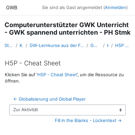
Zum Hauptinhalt
GWB
Sie sind als Gast angemeldet (
Anmelden
)
Computerunterstützter GWK Unterricht
- GWK spannend unterrichten - PH Stmk
Startseite
Kurse
GW-Lernkurse aus der Fortbildung (und Ausbildung bis 2016)
GWK21_PHSt
H5P
H5P - Cheat Sheet
H5P - Cheat Sheet
Abschlussbedingungen
Klicken Sie auf '
H5P - Cheat Sheet
', um die Ressource zu
öffnen.
← Globalisierung und Global Player
Zur Aktivität
Fill in the Blanks - Lückentext →