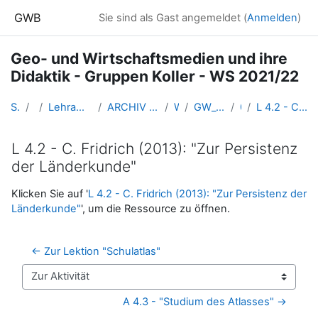
Zum Hauptinhalt
GWB
Sie sind als Gast angemeldet (
Anmelden
)
Geo- und Wirtschaftsmedien und ihre
Didaktik - Gruppen Koller - WS 2021/22
Startseite
Kurse
Lehramtsausbildung GW im Cluster Österreich Mitte
ARCHIV - Lehrveranstaltungen am Standort Linz - seit 2016
WS 2021/22
GW_Geomedien_Fachdidaktik_2021ws
04-16.11.
L 4.2 - C. Fridrich (2013): "Zur Persistenz der Länderkunde"
L 4.2 - C. Fridrich (2013): "Zur Persistenz
der Länderkunde"
Abschlussbedingungen
Klicken Sie auf '
L 4.2 - C. Fridrich (2013): "Zur Persistenz der
Länderkunde"
', um die Ressource zu öffnen.
← Zur Lektion "Schulatlas"
Zur Aktivität
A 4.3 - "Studium des Atlasses" →