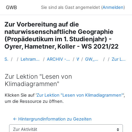
Zum Hauptinhalt
GWB
Sie sind als Gast angemeldet (
Anmelden
)
Zur Vorbereitung auf die
naturwissenschaftliche Geographie
(Propädeutikum im 1. Studienjahr) -
Oyrer, Hametner, Koller - WS 2021/22
Startseite
Kurse
Lehramtsausbildung GW im Cluster Österreich Mitte
ARCHIV - Lehrveranstaltungen am Standort Linz - seit 2016
WS 2021/22
GW_NawiGeo_Vorbereitung_Linz_2021ws
GW
Zur Lektion "Lesen von Klimadiagrammen"
Zur Lektion "Lesen von
Klimadiagrammen"
Abschlussbedingungen
Klicken Sie auf '
Zur Lektion "Lesen von Klimadiagrammen"
',
um die Ressource zu öffnen.
← Hintergrundinformation zu Gezeiten