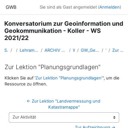
Zum Hauptinhalt
GWB
Sie sind als Gast angemeldet (
Anmelden
)
Konversatorium zur Geoinformation und
Geokommunikation - Koller - WS
2021/22
Startseite
Kurse
Lehramtsausbildung GW im Cluster Österreich Mitte
ARCHIV - Lehrveranstaltungen am Standort Linz - seit 2016
WS 2021/22
GW_Geomedien_KOGeoinformation_Koller_2021ws
12-18.01.
Zur Lektion "Planungsgrundlagen"
Zur Lektion "Planungsgrundlagen"
Abschlussbedingungen
Klicken Sie auf '
Zur Lektion "Planungsgrundlagen"
', um die
Ressource zu öffnen.
← Zur Lektion "Landvermessung und 
Katastramappe"
Zur Aktivität
Zur Aufzeichnung →