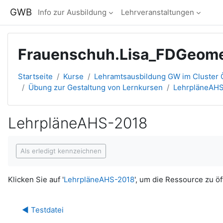
Zum Hauptinhalt
GWB
Info zur Ausbildung
Lehrveranstaltungen
Frauenschuh.Lisa_FDGeo
Startseite
Kurse
Lehramtsausbildung GW im Cluster Ö
Übung zur Gestaltung von Lernkursen
LehrpläneAH
LehrpläneAHS-2018
Abschlussbedingungen
Als erledigt kennzeichnen
Klicken Sie auf '
LehrpläneAHS-2018
', um die Ressource zu öf
◀︎ Testdatei