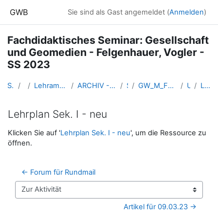
Zum Hauptinhalt
GWB
Sie sind als Gast angemeldet (
Anmelden
)
Fachdidaktisches Seminar: Gesellschaft
und Geomedien - Felgenhauer, Vogler -
SS 2023
Startseite
Kurse
Lehramtsausbildung GW im Cluster Österreich Mitte
ARCHIV - Lehrveranstaltungen am Standort Linz - seit 2016
SS_2023
GW_M_FDSeminar_Geomedien_Felgenhauer_Vogler2023ss
Unterlagen
Lehrplan Sek. I - neu
Lehrplan Sek. I - neu
Abschlussbedingungen
Klicken Sie auf '
Lehrplan Sek. I - neu
', um die Ressource zu
öffnen.
← Forum für Rundmail
Zur Aktivität
Artikel für 09.03.23 →