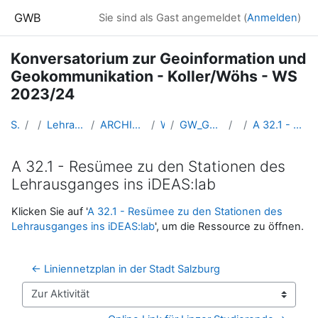
Zum Hauptinhalt
GWB
Sie sind als Gast angemeldet (
Anmelden
)
Konversatorium zur Geoinformation und
Geokommunikation - Koller/Wöhs - WS
2023/24
Startseite
Kurse
Lehramtsausbildung GW im Cluster Österreich Mitte
ARCHIV - Lehrveranstaltungen am Standort Linz - seit 2016
WS_2023/24
GW_Geomedien_KOGeoinformation_KollerWöhs_2023ws
32-19.12.
A 32.1 - Resümee zu den Stationen des Lehrausganges ins iDEAS:lab
A 32.1 - Resümee zu den Stationen des
Lehrausganges ins iDEAS:lab
Abschlussbedingungen
Klicken Sie auf '
A 32.1 - Resümee zu den Stationen des
Lehrausganges ins iDEAS:lab
', um die Ressource zu öffnen.
← Liniennetzplan in der Stadt Salzburg
Zur Aktivität