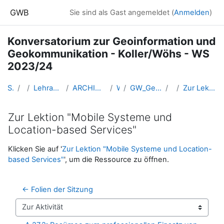
Zum Hauptinhalt
GWB
Sie sind als Gast angemeldet (
Anmelden
)
Konversatorium zur Geoinformation und
Geokommunikation - Koller/Wöhs - WS
2023/24
Startseite
Kurse
Lehramtsausbildung GW im Cluster Österreich Mitte
ARCHIV - Lehrveranstaltungen am Standort Linz - seit 2016
WS_2023/24
GW_Geomedien_KOGeoinformation_KollerWöhs_2023ws
26-07.11.
Zur Lektion "Mobile Systeme und Location-based Services"
Zur Lektion "Mobile Systeme und
Location-based Services"
Abschlussbedingungen
Klicken Sie auf '
Zur Lektion "Mobile Systeme und Location-
based Services"
', um die Ressource zu öffnen.
← Folien der Sitzung
Zur Aktivität