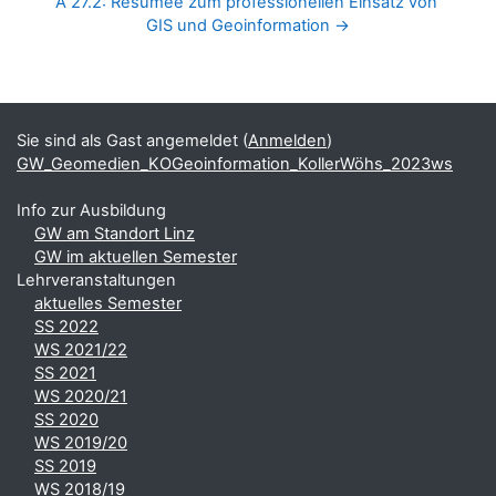
A 27.2: Resümee zum professionellen Einsatz von 
GIS und Geoinformation →
Blöcke
Ergänzungsblöcke
Sie sind als Gast angemeldet (
Anmelden
)
GW_Geomedien_KOGeoinformation_KollerWöhs_2023ws
Info zur Ausbildung
GW am Standort Linz
GW im aktuellen Semester
Lehrveranstaltungen
aktuelles Semester
SS 2022
WS 2021/22
SS 2021
WS 2020/21
SS 2020
WS 2019/20
SS 2019
WS 2018/19