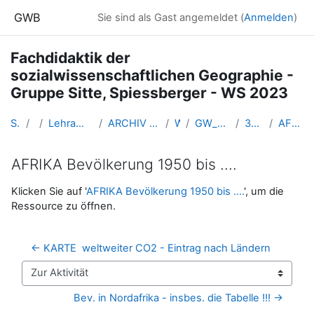
Zum Hauptinhalt
GWB
Sie sind als Gast angemeldet (
Anmelden
)
Fachdidaktik der
sozialwissenschaftlichen Geographie -
Gruppe Sitte, Spiessberger - WS 2023
Startseite
Kurse
Lehramtsausbildung GW im Cluster Österreich Mitte
ARCHIV - Lehrveranstaltungen am Standort Linz - seit 2016
WS_2023/24
GW_SowiGeo_Fachdidaktik_Sitte_2023ws
3_ Fr. 10. November. 2023
AFRIKA Bevölkerung 1950 bis ....
AFRIKA Bevölkerung 1950 bis ....
Abschlussbedingungen
Klicken Sie auf '
AFRIKA Bevölkerung 1950 bis ....
', um die
Ressource zu öffnen.
← KARTE  weltweiter CO2 - Eintrag nach Ländern
Zur Aktivität
Bev. in Nordafrika - insbes. die Tabelle !!! →