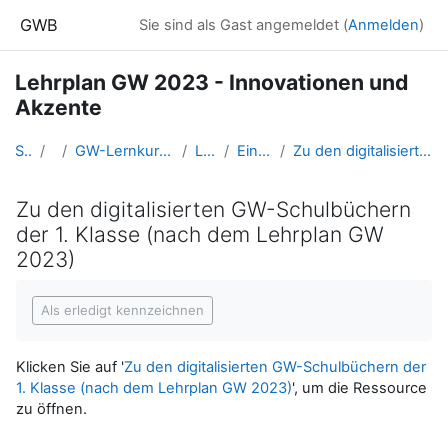
Zum Hauptinhalt
GWB
Sie sind als Gast angemeldet (
Anmelden
)
Lehrplan GW 2023 - Innovationen und
Akzente
Startseite
Kurse
GW-Lernkurse aus der Fortbildung (und Ausbildung bis 2016)
LFB_GW_LP2023
Einführung und Überblick
Zu den digitalisierten GW-Schulbüchern der 1. Klasse (nach dem Lehrplan GW 2023)
Zu den digitalisierten GW-Schulbüchern
der 1. Klasse (nach dem Lehrplan GW
2023)
Abschlussbedingungen
Als erledigt kennzeichnen
Klicken Sie auf '
Zu den digitalisierten GW-Schulbüchern der
1. Klasse (nach dem Lehrplan GW 2023)
', um die Ressource
zu öffnen.