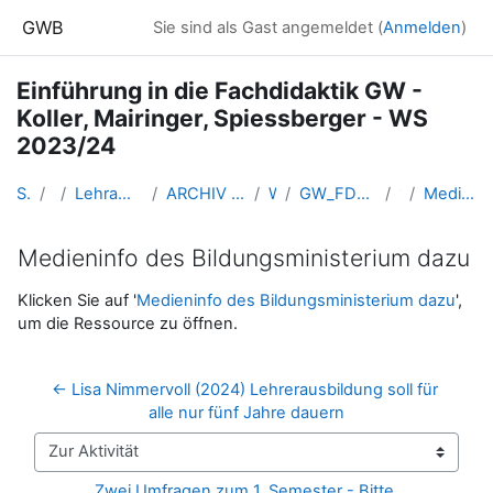
Zum Hauptinhalt
GWB
Sie sind als Gast angemeldet (
Anmelden
)
Einführung in die Fachdidaktik GW -
Koller, Mairinger, Spiessberger - WS
2023/24
Startseite
Kurse
Lehramtsausbildung GW im Cluster Österreich Mitte
ARCHIV - Lehrveranstaltungen am Standort Linz - seit 2016
WS_2023/24
GW_FDeinfuehrung_KollerMairingerSpiessberger_2023ws
15-11.01.
Medieninfo des Bildungsministerium dazu
Medieninfo des Bildungsministerium dazu
Abschlussbedingungen
Klicken Sie auf '
Medieninfo des Bildungsministerium dazu
',
um die Ressource zu öffnen.
← Lisa Nimmervoll (2024) Lehrerausbildung soll für 
alle nur fünf Jahre dauern
Zur Aktivität
Zwei Umfragen zum 1. Semester - Bitte 